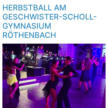
HERBSTBALL AM
GESCHWISTER-SCHOLL-
GYMNASIUM
RÖTHENBACH