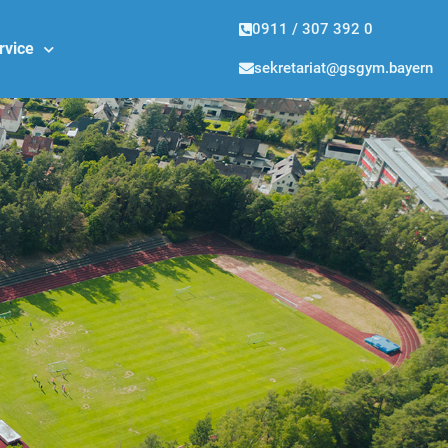
0911 / 307 392 0
rvice
sekretariat@gsgym.bayern