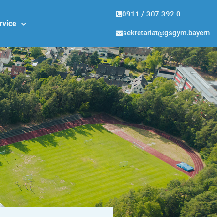
0911 / 307 392 0
rvice
sekretariat@gsgym.bayern