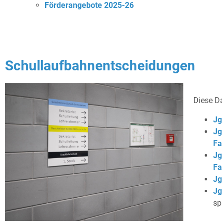
Förderangebote 2025-26
Schullaufbahnentscheidungen
Diese Da
Jg
Jg
Fa
Jg
Fa
Jg
Jg
sp