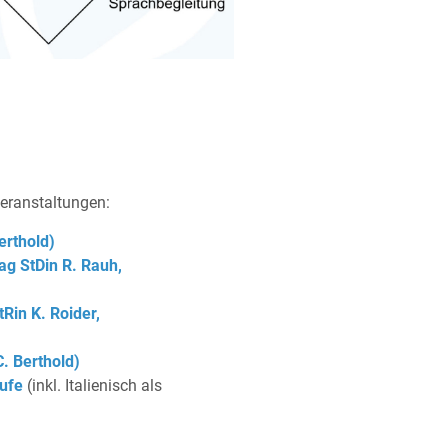
veranstaltungen:
erthold)
ag StDin R. Rauh,
Rin K. Roider,
C. Berthold)
tufe
(inkl. Italienisch als