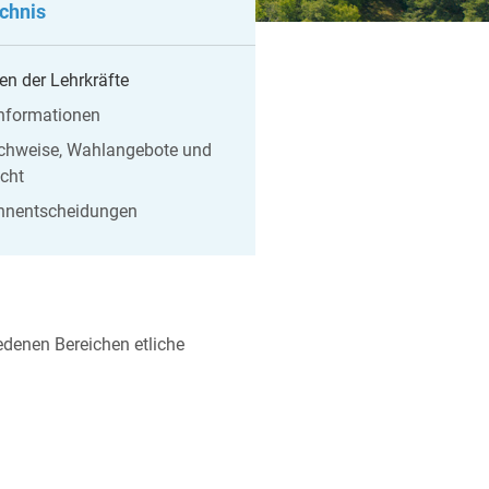
ichnis
n der Lehrkräfte
Informationen
chweise, Wahlangebote und
icht
hnentscheidungen
iedenen Bereichen etliche