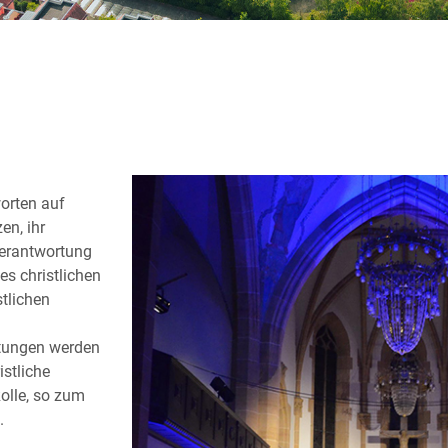
worten auf
en, ihr
Verantwortung
es christlichen
stlichen
htungen werden
stliche
Rolle, so zum
.