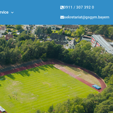
0911 / 307 392 0
rvice
sekretariat@gsgym.bayern