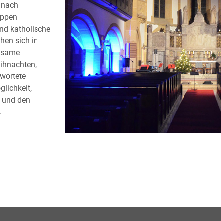
t nach
uppen
und katholische
hen sich in
nsame
ihnachten,
wortete
glichkeit,
 und den
.