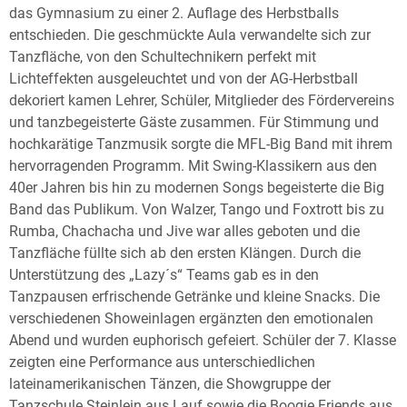
das Gymnasium zu einer 2. Auflage des Herbstballs
entschieden. Die geschmückte Aula verwandelte sich zur
Tanzfläche, von den Schultechnikern perfekt mit
Lichteffekten ausgeleuchtet und von der AG-Herbstball
dekoriert kamen Lehrer, Schüler, Mitglieder des Fördervereins
und tanzbegeisterte Gäste zusammen. Für Stimmung und
hochkarätige Tanzmusik sorgte die MFL-Big Band mit ihrem
hervorragenden Programm. Mit Swing-Klassikern aus den
40er Jahren bis hin zu modernen Songs begeisterte die Big
Band das Publikum. Von Walzer, Tango und Foxtrott bis zu
Rumba, Chachacha und Jive war alles geboten und die
Tanzfläche füllte sich ab den ersten Klängen. Durch die
Unterstützung des „Lazy´s“ Teams gab es in den
Tanzpausen erfrischende Getränke und kleine Snacks. Die
verschiedenen Showeinlagen ergänzten den emotionalen
Abend und wurden euphorisch gefeiert. Schüler der 7. Klasse
zeigten eine Performance aus unterschiedlichen
lateinamerikanischen Tänzen, die Showgruppe der
Tanzschule Steinlein aus Lauf sowie die Boogie Friends aus