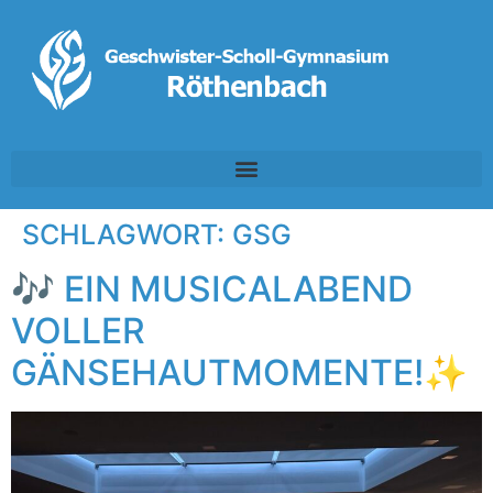
SCHLAGWORT:
GSG
🎶 EIN MUSICALABEND
VOLLER
GÄNSEHAUTMOMENTE!✨