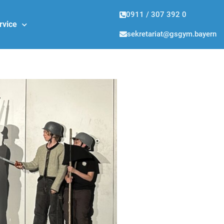
0911 / 307 392 0
rvice
sekretariat@gsgym.bayern