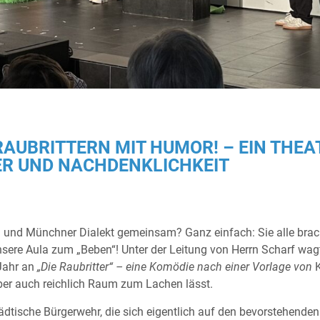
AUBRITTERN MIT HUMOR! – EIN THE
R UND NACHDENKLICHKEIT
 und Münchner Dialekt gemeinsam? Ganz einfach: Sie alle brac
ere Aula zum „Beben“! Unter der Leitung von Herrn Scharf wag
Jahr an
„Die Raubritter“ – eine Komödie nach einer Vorlage von
K
 aber auch reichlich Raum zum Lachen lässt.
tädtische Bürgerwehr, die sich eigentlich auf den bevorstehenden