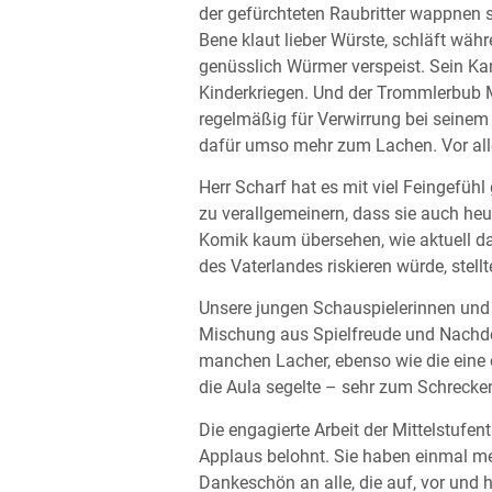
der gefürchteten Raubritter wappnen s
Bene klaut lieber Würste, schläft währ
genüsslich Würmer verspeist. Sein Ka
Kinderkriegen. Und der Trommlerbub M
regelmäßig für Verwirrung bei seinem 
dafür umso mehr zum Lachen. Vor all
Herr Scharf hat es mit viel Feingefüh
zu verallgemeinern, dass sie auch heut
Komik kaum übersehen, wie aktuell das
des Vaterlandes riskieren würde, stell
Unsere jungen Schauspielerinnen und 
Mischung aus Spielfreude und Nachden
manchen Lacher, ebenso wie die eine 
die Aula segelte – sehr zum Schrecken
Die engagierte Arbeit der Mittelstufe
Applaus belohnt. Sie haben einmal meh
Dankeschön an alle, die auf, vor und 