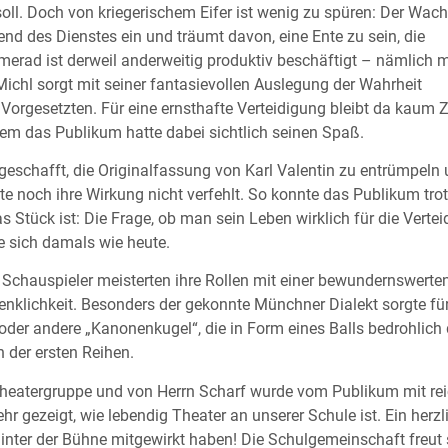
oll. Doch von kriegerischem Eifer ist wenig zu spüren: Der Wac
end des Dienstes ein und träumt davon, eine Ente zu sein, die
merad ist derweil anderweitig produktiv beschäftigt – nämlich 
ichl sorgt mit seiner fantasievollen Auslegung der Wahrheit
Vorgesetzten. Für eine ernsthafte Verteidigung bleibt da kaum Ze
em das Publikum hatte dabei sichtlich seinen Spaß.
l geschafft, die Originalfassung von Karl Valentin zu entrümpeln
e noch ihre Wirkung nicht verfehlt. So konnte das Publikum trotz
 Stück ist: Die Frage, ob man sein Leben wirklich für die Verte
te sich damals wie heute.
Schauspieler meisterten ihre Rollen mit einer bewundernswerte
klichkeit. Besonders der gekonnte Münchner Dialekt sorgte fü
oder andere „Kanonenkugel“, die in Form eines Balls bedrohlich
 der ersten Reihen.
ntheatergruppe und von Herrn Scharf wurde vom Publikum mit rei
r gezeigt, wie lebendig Theater an unserer Schule ist. Ein herzl
hinter der Bühne mitgewirkt haben! Die Schulgemeinschaft freut 