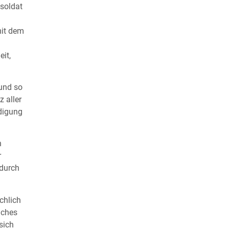
hsoldat
mit dem
it,
 und so
 aller
idigung
n
r
 durch
chlich
iches
sich