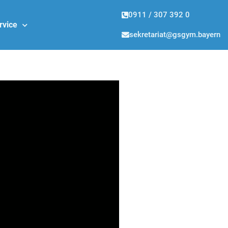
0911 / 307 392 0
rvice
sekretariat@gsgym.bayern